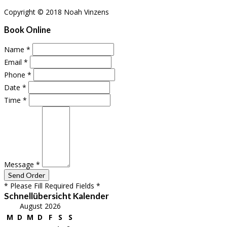
Copyright © 2018 Noah Vinzens
Book Online
Name
*
Email
*
Phone
*
Date
*
Time
*
Message
*
* Please Fill Required Fields *
Schnellübersicht Kalender
August 2026
M
D
M
D
F
S
S