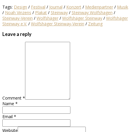
Tags:
Design
/
Festival
/
Journal
/
Konzert
/
Medienpartner
/
Musik
/
Noah Vinzens
/
Plakat
/
Steinway
/
Steinway Wolfshagen
/
Steinway-Verein
/
Wolfshäger
/
Wolfshäger Steinway
/
Wolfshäger
Steinway e.V.
/
Wolfshäger Steinway-Verein
/
Zeitung
Leave a reply
Comment *
Name *
Email *
Website