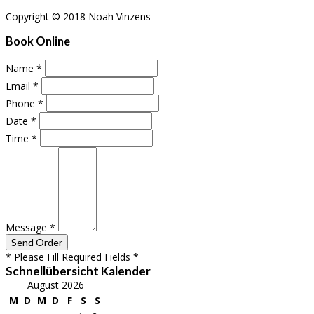
Copyright © 2018 Noah Vinzens
Book Online
Name
*
Email
*
Phone
*
Date
*
Time
*
Message
*
* Please Fill Required Fields *
Schnellübersicht Kalender
August 2026
M
D
M
D
F
S
S