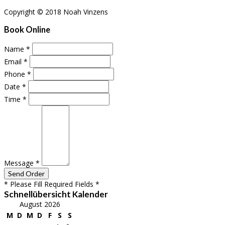
Copyright © 2018 Noah Vinzens
Book Online
Name
*
Email
*
Phone
*
Date
*
Time
*
Message
*
* Please Fill Required Fields *
Schnellübersicht Kalender
August 2026
M
D
M
D
F
S
S