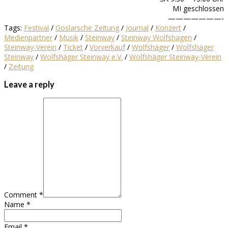
MI geschlossen
———————-
Tags:
Festival
/
Goslarsche Zeitung
/
Journal
/
Konzert
/
Medienpartner
/
Musik
/
Steinway
/
Steinway Wolfshagen
/
Steinway-Verein
/
Ticket
/
Vorverkauf
/
Wolfshäger
/
Wolfshäger
Steinway
/
Wolfshäger Steinway e.V.
/
Wolfshäger Steinway-Verein
/
Zeitung
Leave a reply
Comment *
Name *
Email *