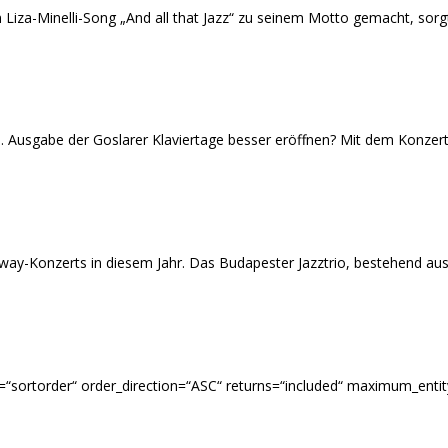
iza-Minelli-Song „And all that Jazz“ zu seinem Motto gemacht, sorgte
0. Ausgabe der Goslarer Klaviertage besser eröffnen? Mit dem Konzert
ay-Konzerts in diesem Jahr. Das Budapester Jazztrio, bestehend aus 
_by=“sortorder“ order_direction=“ASC“ returns=“included“ maximum_ent