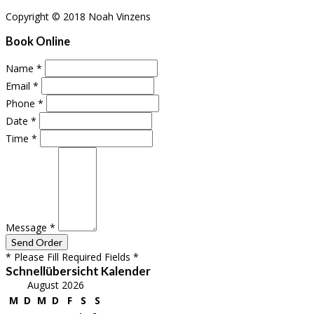
Copyright © 2018 Noah Vinzens
Book Online
Name
*
Email
*
Phone
*
Date
*
Time
*
Message
*
* Please Fill Required Fields *
Schnellübersicht Kalender
August 2026
M
D
M
D
F
S
S