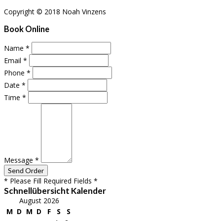
Copyright © 2018 Noah Vinzens
Book Online
Name
*
Email
*
Phone
*
Date
*
Time
*
Message
*
* Please Fill Required Fields *
Schnellübersicht Kalender
August 2026
M
D
M
D
F
S
S