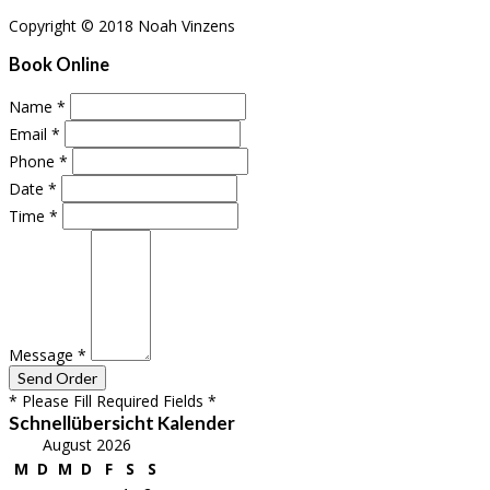
Copyright © 2018 Noah Vinzens
Book Online
Name
*
Email
*
Phone
*
Date
*
Time
*
Message
*
* Please Fill Required Fields *
Schnellübersicht Kalender
August 2026
M
D
M
D
F
S
S