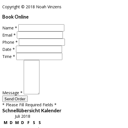
Copyright © 2018 Noah Vinzens
Book Online
Name
*
Email
*
Phone
*
Date
*
Time
*
Message
*
* Please Fill Required Fields *
Schnellübersicht Kalender
Juli 2018
M
D
M
D
F
S
S