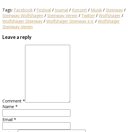
Tags:
Facebook
/
Festival
/
Journal
/
Konzert
/
Musik
/
Steinway
/
Steinway Wolfshagen
/
Steinway-Verein
/
Twitter
/
Wolfshäger
/
Wolfshäger Steinway
/
Wolfshäger Steinway e.V.
/
Wolfshäger
Steinway-Verein
Leave a reply
Comment *
Name *
Email *