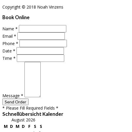
Copyright © 2018 Noah Vinzens
Book Online
Name
*
Email
*
Phone
*
Date
*
Time
*
Message
*
* Please Fill Required Fields *
Schnellübersicht Kalender
August 2026
M
D
M
D
F
S
S