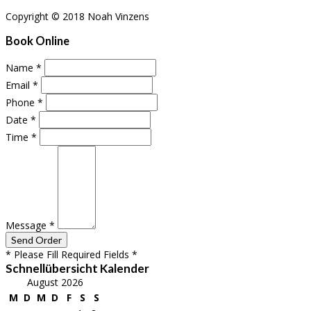
Copyright © 2018 Noah Vinzens
Book Online
Name
*
Email
*
Phone
*
Date
*
Time
*
Message
*
* Please Fill Required Fields *
Schnellübersicht Kalender
August 2026
M
D
M
D
F
S
S