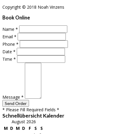
Copyright © 2018 Noah Vinzens
Book Online
Name
*
Email
*
Phone
*
Date
*
Time
*
Message
*
* Please Fill Required Fields *
Schnellübersicht Kalender
August 2026
M
D
M
D
F
S
S