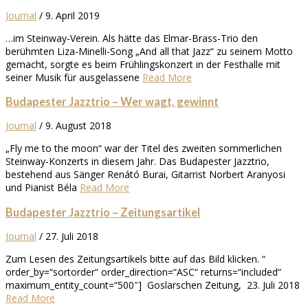
Journal
/
9. April 2019
…im Steinway-Verein. Als hätte das Elmar-Brass-Trio den
berühmten Liza-Minelli-Song „And all that Jazz“ zu seinem Motto
gemacht, sorgte es beim Frühlingskonzert in der Festhalle mit
seiner Musik für ausgelassene
Read More
Budapester Jazztrio – Wer wagt, gewinnt
Journal
/
9. August 2018
„Fly me to the moon“ war der Titel des zweiten sommerlichen
Steinway-Konzerts in diesem Jahr. Das Budapester Jazztrio,
bestehend aus Sänger Renátó Burai, Gitarrist Norbert Aranyosi
und Pianist Béla
Read More
Budapester Jazztrio – Zeitungsartikel
Journal
/
27. Juli 2018
Zum Lesen des Zeitungsartikels bitte auf das Bild klicken. “
order_by=“sortorder“ order_direction=“ASC“ returns=“included“
maximum_entity_count=“500″] Goslarschen Zeitung, 23. Juli 2018
Read More