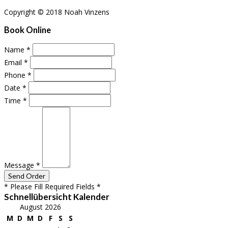
Copyright © 2018 Noah Vinzens
Book Online
Name
*
Email
*
Phone
*
Date
*
Time
*
Message
*
* Please Fill Required Fields *
Schnellübersicht Kalender
August 2026
M
D
M
D
F
S
S