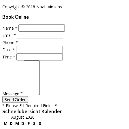
Copyright © 2018 Noah Vinzens
Book Online
Name
*
Email
*
Phone
*
Date
*
Time
*
Message
*
* Please Fill Required Fields *
Schnellübersicht Kalender
August 2026
M
D
M
D
F
S
S