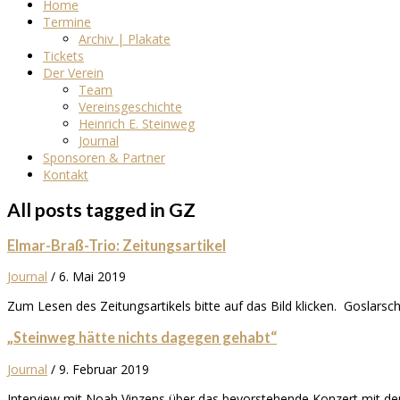
Home
Termine
Archiv | Plakate
Tickets
Der Verein
Team
Vereinsgeschichte
Heinrich E. Steinweg
Journal
Sponsoren & Partner
Kontakt
All posts tagged in GZ
Elmar-Braß-Trio: Zeitungsartikel
Journal
/
6. Mai 2019
Zum Lesen des Zeitungsartikels bitte auf das Bild klicken. Goslarsc
„Steinweg hätte nichts dagegen gehabt“
Journal
/
9. Februar 2019
Interview mit Noah Vinzens über das bevorstehende Konzert mit dem