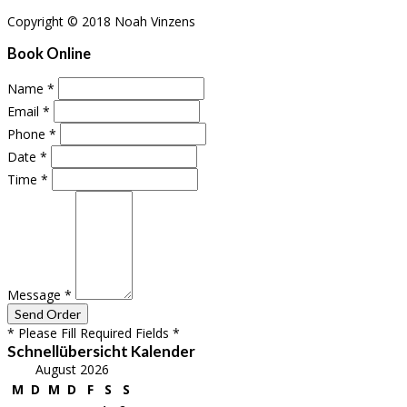
Copyright © 2018 Noah Vinzens
Book Online
Name
*
Email
*
Phone
*
Date
*
Time
*
Message
*
* Please Fill Required Fields *
Schnellübersicht Kalender
August 2026
M
D
M
D
F
S
S